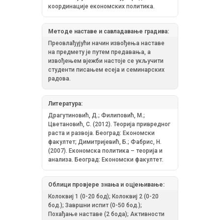
координације економских политика.
Методе наставе и савладавање градива:
Преовлађујући начин извођења наставе
на предмету је путем предавања, а
извођењем вјежби настоје се укључити
студенти писањем есеја и семинарских
радова.
Литература:
Драгутиновић, Д.; Филиповић, М.;
Цветановић, С. (2012). Теорија привредног
раста и развоја. Београд: Економски
факултет; Димитријевић, Б.; Фабрис, Н.
(2007). Економска политика – теорија и
анализа. Београд: Економски факултет.
Облици провјере знања и оцјењивање:
Колоквиј 1 (0-20 бод); Колоквиј 2 (0-20
бод.); Завршни испит (0-50 бод.);
Похађање наставе (2 бода); Активности