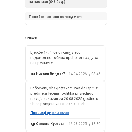
на настави (0-8 бод.)
Посебна назнака за предмет:
Огласи
Вјежбе 14. 4. се отказују због
недовољног обима пређеног градива
на предмету.
ма Никола Видовић
14.04.2026. у 08:46
Poštovani, obavještavam Vas da ispit iz
predmeta Teorija i politika privrednog
razvoja zakazan za 20.08.2025.godine u
9h se pomjera za isti dan ali u 8h.
Прочитај цијели оглас
S poštovanjem!
др Синиша Куртеш
19.08.2025. у 13:30