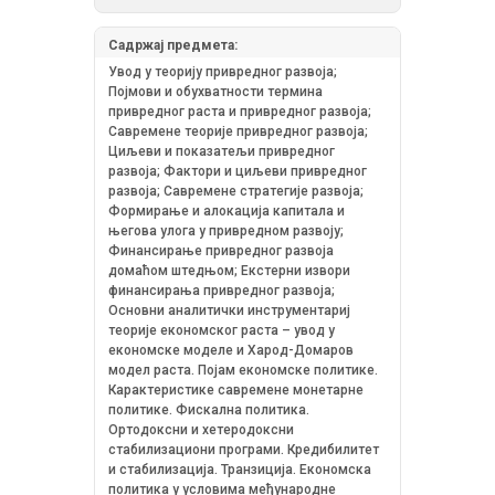
Садржај предмета:
Увод у теорију привредног развоја;
Појмови и обухватности термина
привредног раста и привредног развоја;
Савремене теорије привредног развоја;
Циљеви и показатељи привредног
развоја; Фактори и циљеви привредног
развоја; Савремене стратегије развоја;
Формирање и алокација капитала и
његова улога у привредном развоју;
Финансирање привредног развоја
домаћом штедњом; Екстерни извори
финансирања привредног развоја;
Основни аналитички инструментариј
теорије економског раста – увод у
економске моделе и Харод-Домаров
модел раста. Појам економске политике.
Карактеристике савремене монетарне
политике. Фискална политика.
Ортодоксни и хетеродоксни
стабилизациони програми. Кредибилитет
и стабилизација. Транзиција. Економска
политика у условима међународне