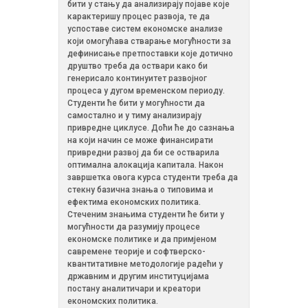
бити у стању да анализирају појаве које
карактеришу процес развоја, те да
успоставе систем економске анализе
који омогућава стварање могућности за
дефинисање претпоставки које дотично
друштво треба да оствари како би
генерисало континуитет развојног
процеса у дугом временском периоду.
Студенти ће бити у могућности да
самостално и у тиму анализирају
привредне циклусе. Доћи ће до сазнања
на који начин се може финансирати
привредни развој да би се остварила
оптимална алокација капитала. Након
завршетка овога курса студенти треба да
стекну базична знања о типовима и
ефектима економских политика.
Стеченим знањима студенти ће бити у
могућности да разумију процесе
економске политике и да примјеном
савремене теорије и софтверско-
квантитативне методологије радећи у
државним и другим институцијама
постану аналитичари и креатори
економских политика.