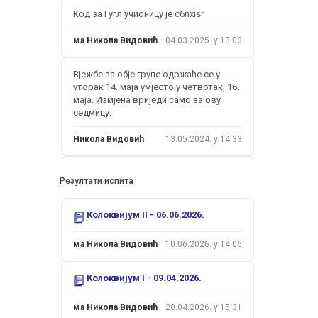
prof.dr Siniša Kurteš
Код за Гугл учионицу је c6nxisr
ма Никола Видовић
04.03.2025. у 13:03
Вјежбе за обје групе одржаће се у
уторак 14. маја умјесто у четвртак, 16.
маја. Измјена вриједи само за ову
седмицу.
Никола Видовић
13.05.2024. у 14:33
Надокнада вјежби предвиђених за
Резултати испита
уторак, 5. март одржаће се у
четвртак, 7. марта у сали 2 од 13
часова.
Колоквијум II - 06.06.2026.
Никола Видовић
04.03.2024. у 11:46
ма Никола Видовић
10.06.2026. у 14:05
Вјежбе предвиђене за уторак, 5. март
Колоквијум I - 09.04.2026.
се одгађају. Термин надокнаде биће
објављен током седмице.
ма Никола Видовић
20.04.2026. у 15:31