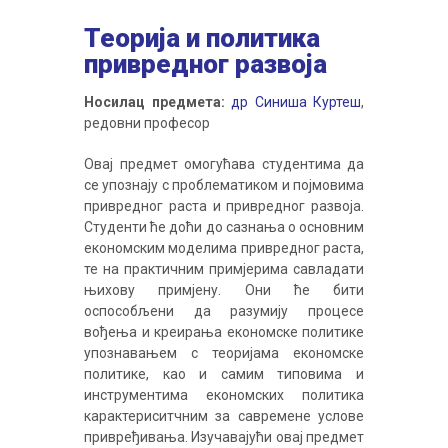
Теорија и политика
привредног развоја
Носилац предмета:
др Синиша Куртеш
,
редовни професор
Овај предмет омогућава студентима да
се упознају с проблематиком и појмовима
привредног раста и привредног развоја.
Студенти ће доћи до сазнања о основним
економским моделима привредног раста,
те на практичним примјерима савладати
њихову примјену. Они ће бити
оспособљени да разумију процесе
вођења и креирања економске политике
упознавањем с теоријама економске
политике, као и самим типовима и
инструментима економских политика
карактериситчним за савремене услове
привређивања. Изучавајући овај предмет