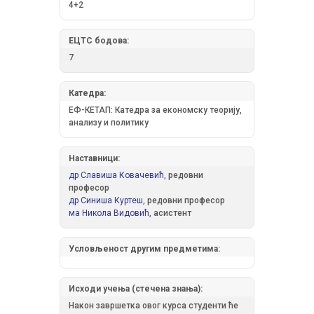
4+2
ЕЦТС бодова:
7
Катедра:
ЕФ-КЕТАП: Катедра за економску теорију,
анализу и политику
Наставници:
др Славиша Ковачевић,
редовни
професор
др Синиша Куртеш,
редовни професор
ма Никола Видовић,
асистент
Условљеност другим предметима:
Исходи учења (стечена знања):
Након завршетка овог курса студенти ће