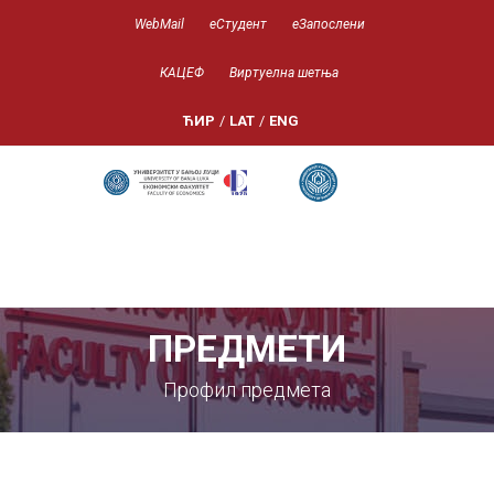
WebMail
еСтудент
еЗапослени
КАЦЕФ
Виртуелна шетња
ЋИР
/
LAT
/
ENG
ПРЕДМЕТИ
Профил предмета