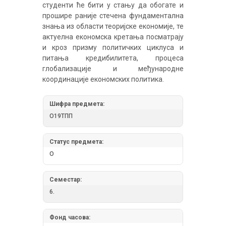
студенти ће бити у стању да обогате и
прошире раније стечена фундаментална
знања из области теоријске економије, те
актуелна економска кретања посматрају
и кроз призму политичких циклуса и
питања кредибилитета, процеса
глобализације и међународне
координације економских политика.
Шифра предмета:
О19ТПП
Статус предмета:
О
Семестар:
6.
Фонд часова: